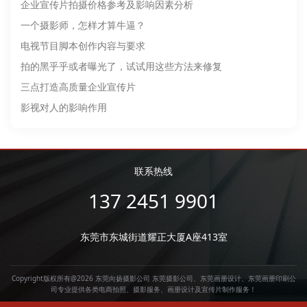
企业宣传片拍摄价格参考及影响因素分析
一个摄影师，怎样才算牛逼？
电视节目脚本创作内容与要求
拍的黑乎乎或者曝光了，试试用这些方法来修复
三点打造高质量企业宣传片
影视对人的影响作用
联系热线
137 2451 9901
东莞市东城街道耀正大厦A座413室
Copyright版权所有@2026 东莞向扬摄影公司
东莞摄影公司
、
东莞画册设计
、
东莞画册印刷
公
司专业提供各类电商拍照、摄影服务、画册设计及宣传片制作服务！