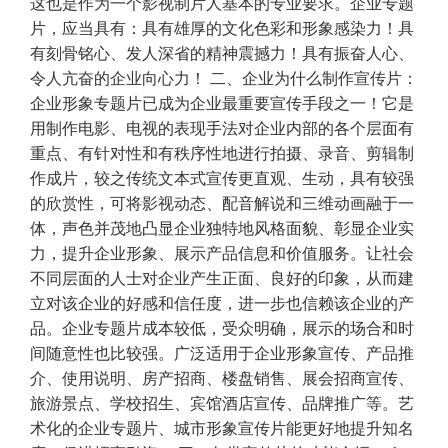
这也是作为一个影视制片人基本的专业要求。企业专题
片，应当具有：具有雄厚的文化色彩和形象感染力！具
有刻骨铭心、发人深省的精神震撼力！具有振奋人心、
令人亢奋的企业向心力！ 二、企业为什么制作宣传片：
企业形象专题片已成为企业最重要宣传手段之一！它是
用制作电影、电视的表现手法对企业内部的各个层面有
重点、有针对性和有秩序性地进行拍摄、录音、剪辑制
作成片，较之传统文本式宣传更直观、生动，具有较强
的欣赏性，可将影视动态、配音解说和三维动画融于一
体，声色并茂地凸显企业独特地风格面貌、彰显企业实
力，提升企业形象、展示产品信息和价值服务。让社会
不同层面的人士对企业产生正面、良好的印象，从而建
立对该企业的好感和信任度，进一步也信赖该企业的产
品。企业专题片成本较低，受众明确，展示的场合和时
间随意性也比较强。广泛适用于企业形象宣传、产品推
介、使用说明、房产招商、楼盘销售、展会招商宣传、
旅游景点、学校招生、宾馆酒店宣传、品牌推广等。艺
术化的企业专题片、城市形象宣传片能更好地提升知名