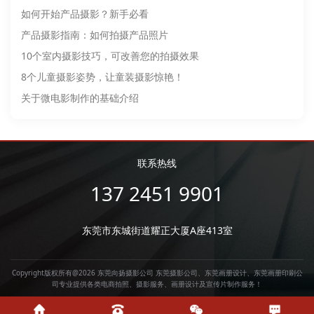
如何开始产品摄影？新手必看
产品摄影指南：如何拍摄产品照片
10个室内摄影技巧，可改善您的拍摄效果
8个儿童摄影姿势，让童装摄影惊艳！
关于微电影制作的基础介绍
联系热线
137 2451 9901
东莞市东城街道耀正大厦A座413室
Copyright版权所有@2026 东莞向扬摄影公司
东莞摄影公司
、
东莞画册设计
、
东莞画册印刷
公
司专业提供各类电商拍照、摄影服务、画册设计及宣传片制作服务！