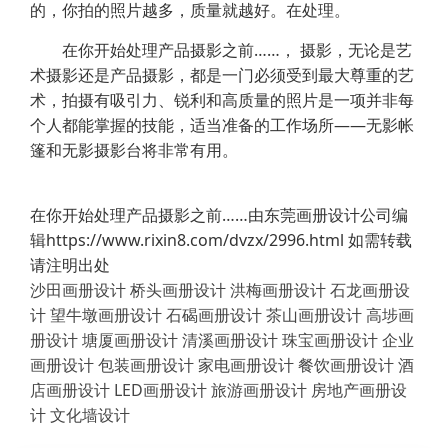
的，你拍的照片越多，质量就越好。在处理。
在你开始处理产品摄影之前……， 摄影，无论是艺
术摄影还是产品摄影，都是一门必须受到最大尊重的艺
术，拍摄有吸引力、锐利和高质量的照片是一项并非每
个人都能掌握的技能，适当准备的工作场所——无影帐
篷和无影摄影台将非常有用。
在你开始处理产品摄影之前……由东莞画册设计公司编
辑https://www.rixin8.com/dvzx/2996.html 如需转载
请注明出处
沙田画册设计
桥头画册设计
洪梅画册设计
石龙画册设
计
望牛墩画册设计
石碣画册设计
茶山画册设计
高埗画
册设计
塘厦画册设计
清溪画册设计
珠宝画册设计
企业
画册设计
包装画册设计
家电画册设计
餐饮画册设计
酒
店画册设计
LED画册设计
旅游画册设计
房地产画册设
计
文化墙设计