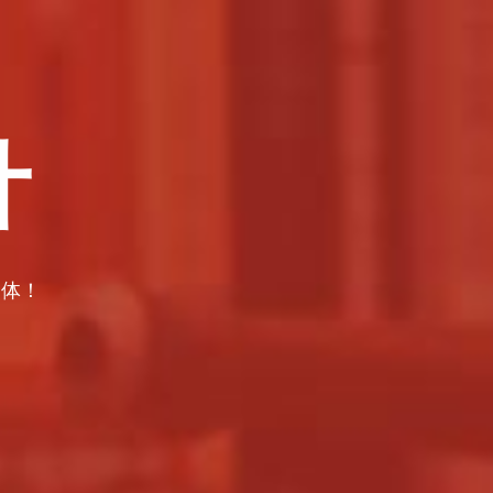
计
一体！