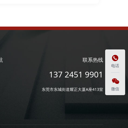

航
联系热线
电话
137 2451 9901

微信
东莞市东城街道耀正大厦A座413室