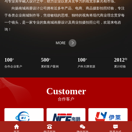
与专业美学融入设计之中，助力企业以更具竞争力的视觉形象亮相市场。
向扬南城画册设计公司拥有近多年产品、电商、商品摄影拍照经验，专注
于各类企业南城制作等，凭借敏锐的思维、独特的视角将现代商业理念贯穿每
一个镜头，是一家专业的集南城画册设计及商业拍摄拍照公司，欢迎来电咨
询！
MORE
100
+
500
+
100
+
2012
年
合作企业客户
累积客户案例
户外大牌资源
累计经验
Customer
合作客户
首页
电话咨询
微信咨询
联系方式