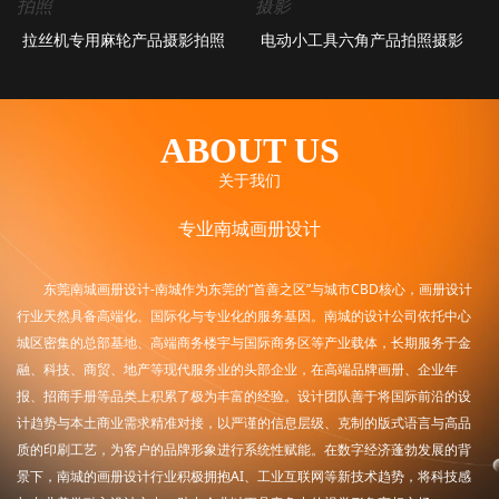
拉丝机专用麻轮产品摄影拍照
电动小工具六角产品拍照摄影
ABOUT US
关于我们
专业南城画册设计
东莞南城画册设计-南城作为东莞的“首善之区”与城市CBD核心，画册设计
行业天然具备高端化、国际化与专业化的服务基因。南城的设计公司依托中心
城区密集的总部基地、高端商务楼宇与国际商务区等产业载体，长期服务于金
融、科技、商贸、地产等现代服务业的头部企业，在高端品牌画册、企业年
报、招商手册等品类上积累了极为丰富的经验。设计团队善于将国际前沿的设
计趋势与本土商业需求精准对接，以严谨的信息层级、克制的版式语言与高品
质的印刷工艺，为客户的品牌形象进行系统性赋能。在数字经济蓬勃发展的背
景下，南城的画册设计行业积极拥抱AI、工业互联网等新技术趋势，将科技感