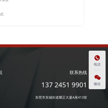
式

电话
航
联系热线

137 2451 9901
微信
东莞市东城街道耀正大厦A座413室