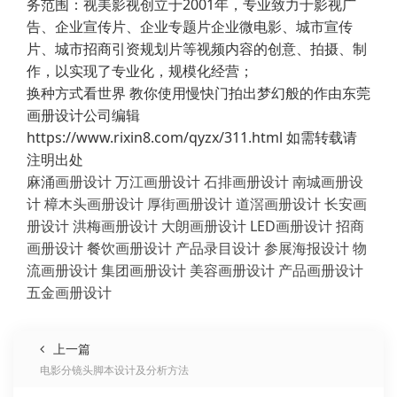
务范围：视美影视创立于2001年，专业致力于影视广
告、企业宣传片、企业专题片企业微电影、城市宣传
片、城市招商引资规划片等视频内容的创意、拍摄、制
作，以实现了专业化，规模化经营；
换种方式看世界 教你使用慢快门拍出梦幻般的作由东莞
画册设计公司编辑
https://www.rixin8.com/qyzx/311.html 如需转载请
注明出处
麻涌画册设计
万江画册设计
石排画册设计
南城画册设
计
樟木头画册设计
厚街画册设计
道滘画册设计
长安画
册设计
洪梅画册设计
大朗画册设计
LED画册设计
招商
画册设计
餐饮画册设计
产品录目设计
参展海报设计
物
流画册设计
集团画册设计
美容画册设计
产品画册设计
五金画册设计
上一篇
电影分镜头脚本设计及分析方法