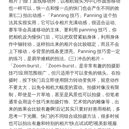
相片了!除了直线移动外，以相机镜头为中心作圆形移动
也一样可以，快一点和慢一点的快门也会产生不同的效
果!(二) 拍出动感 – 「Panning 技巧」Panning 这个拍
法其实很实用，它可以令相片充满动感，很适合运动、
赛车等会高速移动的主体。要利用 panning 技巧，你
把相机设为慢快门后，可以把双臂紧贴身体，利用身体
作中轴转动，这样拍出来的相片会比较稳定，而且不会
上下移动，令背景的线条更漂亮。Panning 技巧需一定
的练习，是易学难精的拍法。(三) 冲击的相片 –
「Zoom-burst」「Zoom-burst」是非常有趣的拍摄影
技巧!应用范围很广，但只适用于可以变焦的镜头。在拍
摄时，按下快门后立即使用阴力转动变焦环，留意动作
不要太大，以免令相机大幅度的震动。拍摄对像没有限
制，即使是一片草地，甚至是风景也可以拍摄，但笔者
通常会用这个技巧来拍摄灯饰、艺术馆内的雕像等，出
来的效果会比较有趣啊!后记其实只要好好善用相机，多
思考一下光圈、快门的不同组合或拍摄方法，很多时候
也可以拍出有趣和特别的相片!快点试试吧!视美影视服