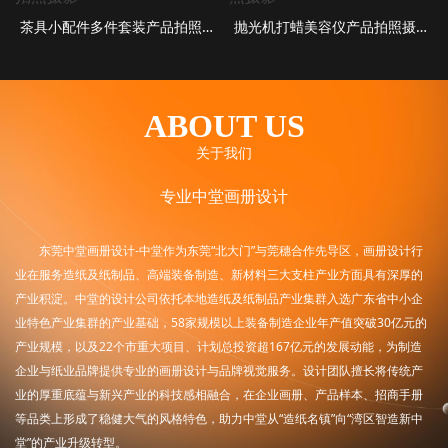
茶具小配件多件套装产品拍照摄影
抛光机打蜡美容仪产品拍照摄影
ABOUT US
关于我们
专业中堂画册设计
东莞中堂画册设计-中堂作为东莞“北大门”与莞穗合作先导区，画册设计行
业在服务造纸及纸制品、高端装备制造、新材料三大支柱产业方面具有深厚的
产业积淀。中堂的设计公司依托本地造纸及纸制品产业集群入选广东省中小企
业特色产业集群的产业基础，58家规模以上装备制造企业年产值突破30亿元的
产业规模，以及22个市重大项目、计划总投资超167亿元的发展动能，为制造
企业与纸业品牌提供专业的画册设计与品牌视觉服务。设计团队擅长将传统产
业的厚重底蕴与新兴产业的科技感相融合，在企业画册、产品样本、招商手册
等品类上形成了稳健大气的风格特色，助力中堂从“造纸名镇”向“湾区智造新中
堂”的产业升级转型。